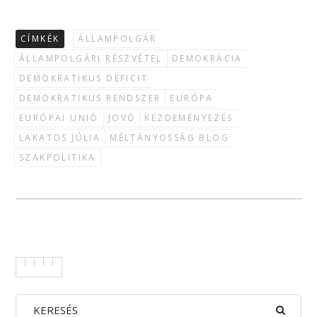
CÍMKÉK
ÁLLAMPOLGÁR
ÁLLAMPOLGÁRI RÉSZVÉTEL
DEMOKRÁCIA
DEMOKRATIKUS DEFICIT
DEMOKRATIKUS RENDSZER
EURÓPA
EURÓPAI UNIÓ
JÖVŐ
KEZDEMÉNYEZÉS
LAKATOS JÚLIA
MÉLTÁNYOSSÁG BLOG
SZAKPOLITIKA