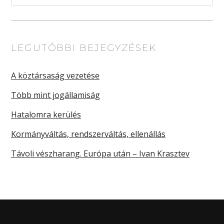
LEGUTÓBBI BEJEGYZÉSEK
A köztársaság vezetése
Több mint jogállamiság
Hatalomra kerülés
Kormányváltás, rendszerváltás, ellenállás
Távoli vészharang. Európa után – Ivan Krasztev