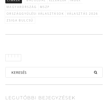
CÍMKÉK
BALOLDAL
ELLENZÉK
INDEX
MAGYARORSZÁG
MSZP
ORSZÁGGYŰLÉSI VÁLASZTÁSOK
VÁLASZTÁS 2026
ZSIGA BULCSÚ
LEGUTÓBBI BEJEGYZÉSEK