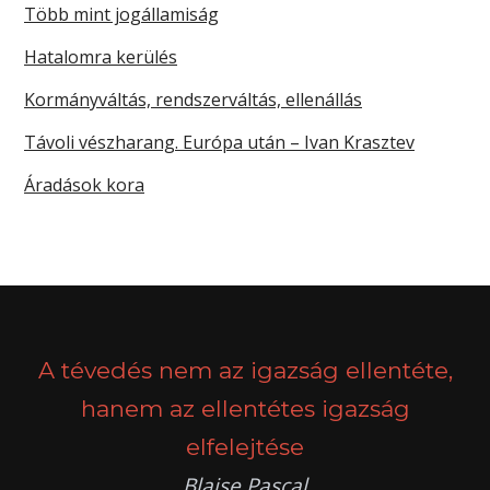
Több mint jogállamiság
Hatalomra kerülés
Kormányváltás, rendszerváltás, ellenállás
Távoli vészharang. Európa után – Ivan Krasztev
Áradások kora
A tévedés nem az igazság ellentéte,
hanem az ellentétes igazság
elfelejtése
Blaise Pascal