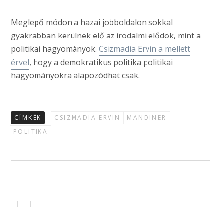
Meglepő módon a hazai jobboldalon sokkal
gyakrabban kerülnek elő az irodalmi elődök, mint a
politikai hagyományok.
Csizmadia Ervin a mellett
érvel
, hogy a demokratikus politika politikai
hagyományokra alapozódhat csak.
CÍMKÉK
CSIZMADIA ERVIN
MANDINER
POLITIKA