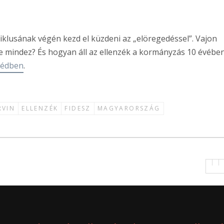
iklusának végén kezd el küzdeni az „elöregedéssel”. Vajon
mindez? És hogyan áll az ellenzék a kormányzás 10 évébe
zédben
.
RVIN
ELLENZÉK
FIDESZ
MAGYARORSZÁG