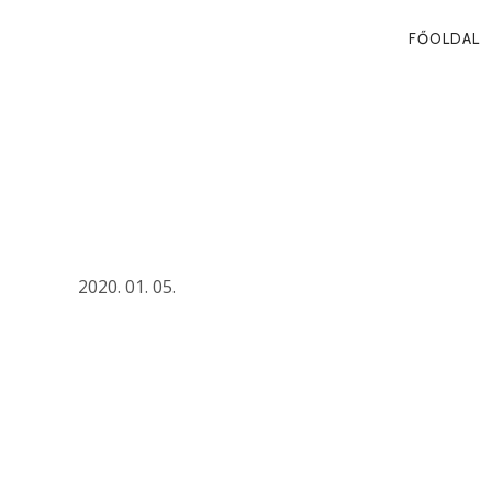
PRIMA
FŐOLDAL
NAVIG
MIKOR ÖREGS
KORMÁNY?
2020. 01. 05.