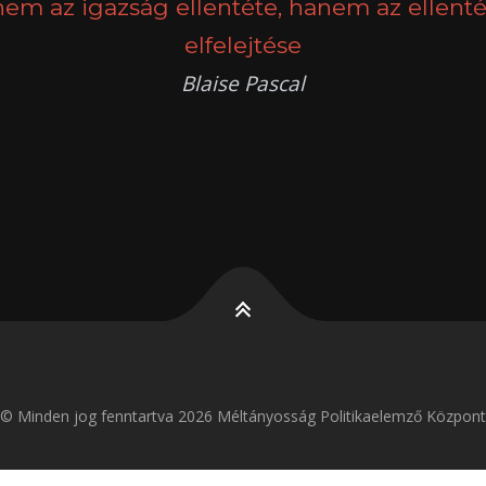
nem az igazság ellentéte, hanem az ellenté
elfelejtése
Blaise Pascal
k
g
© Minden jog fenntartva 2026 Méltányosság Politikaelemző Központ