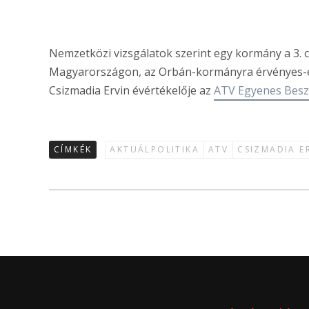
Nemzetközi vizsgálatok szerint egy kormány a 3. c
Magyarországon, az Orbán-kormányra érvényes-e 
Csizmadia Ervin évértékelője az
ATV Egyenes Bes
CÍMKÉK
AKTUÁLPOLITIKA
ATV
CSIZMADIA E