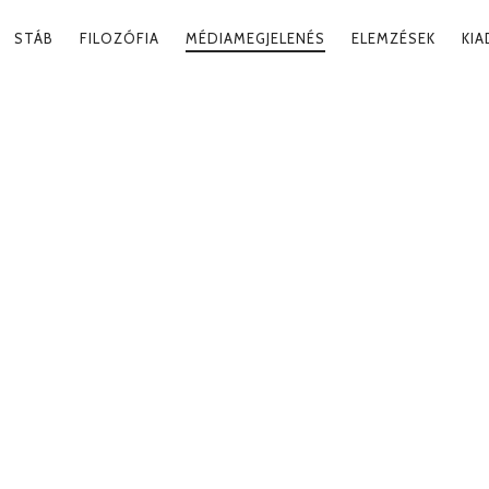
RY
STÁB
FILOZÓFIA
MÉDIAMEGJELENÉS
ELEMZÉSEK
KI
ATION
ZIK EL EGY