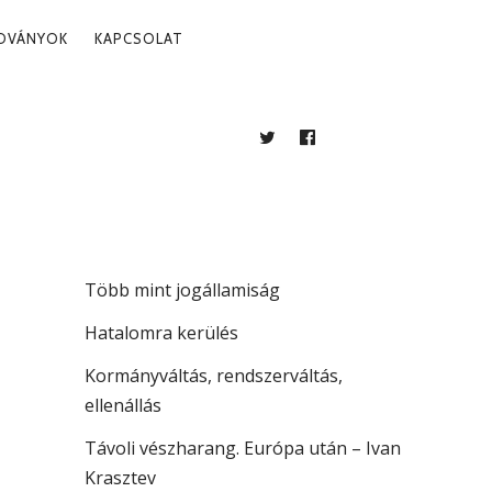
ADVÁNYOK
KAPCSOLAT
TWITTER
FACEBOOK
BLOG
LEGUTÓBBI BEJEGYZÉSEK
A köztársaság vezetése
Több mint jogállamiság
Hatalomra kerülés
Kormányváltás, rendszerváltás,
ellenállás
Távoli vészharang. Európa után – Ivan
Krasztev