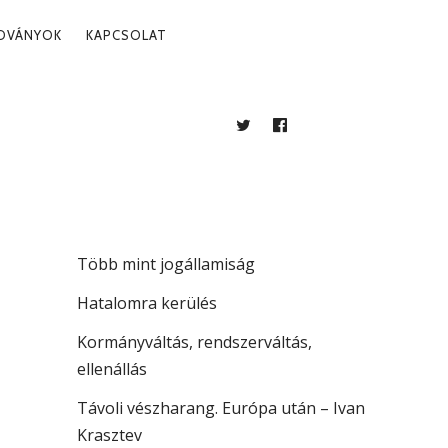
ADVÁNYOK
KAPCSOLAT
TWITTER
FACEBOOK
BLOG
LEGUTÓBBI BEJEGYZÉSEK
A köztársaság vezetése
Több mint jogállamiság
Hatalomra kerülés
Kormányváltás, rendszerváltás,
ellenállás
Távoli vészharang. Európa után – Ivan
Krasztev