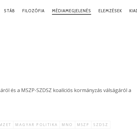
RY
STÁB
FILOZÓFIA
MÉDIAMEGJELENÉS
ELEMZÉSEK
KI
ATION
OZAT
áról és a MSZP-SZDSZ koalíciós kormányzás válságáról a
MZET
MAGYAR POLITIKA
MNO
MSZP
SZDSZ