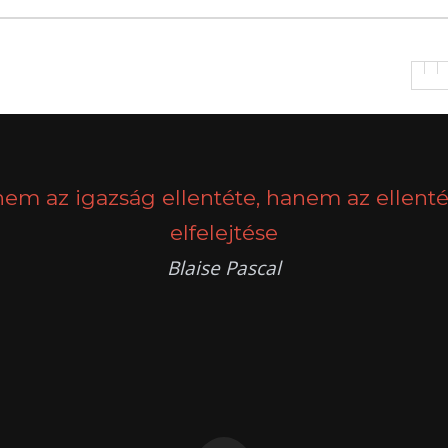
nem az igazság ellentéte, hanem az ellenté
elfelejtése
Blaise Pascal
k
g