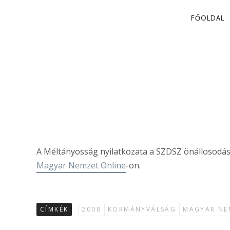
PRIMA
FŐOLDAL
NAVIG
MPK-NYILATK
2008. 04. 08.
A Méltányosság nyilatkozata a SZDSZ önállosodás
Magyar Nemzet Online
-on.
CÍMKÉK
2008
KORMÁNYVÁLSÁG
MAGYAR NE