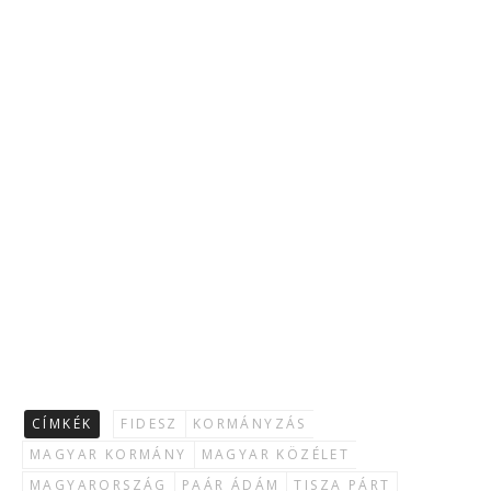
CÍMKÉK
FIDESZ
KORMÁNYZÁS
MAGYAR KORMÁNY
MAGYAR KÖZÉLET
MAGYARORSZÁG
PAÁR ÁDÁM
TISZA PÁRT