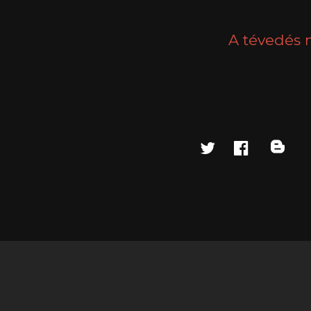
A tévedés 
twitter
faceboo
blo