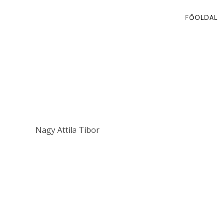
PRIMA
FŐOLDAL
NAVIG
ORBÁN-ELLEN
KÖTŐERŐ
Nagy Attila Tibor