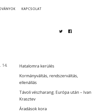
ADVÁNYOK
KAPCSOLAT
TWITTER
FACEBOOK
BLOG
LEGUTÓBBI BEJEGYZÉSEK
Több mint jogállamiság
. 14.
Hatalomra kerülés
Kormányváltás, rendszerváltás,
ellenállás
Távoli vészharang. Európa után – Ivan
Krasztev
Áradások kora