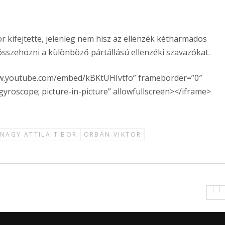
 kifejtette, jelenleg nem hisz az ellenzék kétharmados
összehozni a különböző pártállású ellenzéki szavazókat.
www.youtube.com/embed/kBKtUHIvtfo” frameborder=”0″
gyroscope; picture-in-picture” allowfullscreen></iframe>
NAGY ATTILA TIBOR
ORBÁN VIKTOR