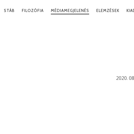
RY
STÁB
FILOZÓFIA
MÉDIAMEGJELENÉS
ELEMZÉSEK
KI
ATION
ESÉG, MINT
2020. 08