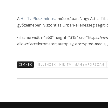
A
Hír Tv Plusz-mínusz
műsorában Nagy Attila Tibor
győzelmében, viszont az Orbán-ellenesség segíti 
<iframe width=”560″ height=”315″ src=”https://
allow=”accelerometer; autoplay; encrypted-media; 
CÍMKÉK
ELLENZÉK
HÍR TV
MAGYARORSZÁG