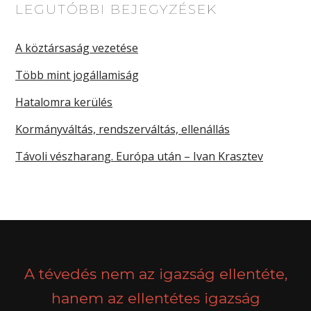
LEGUTÓBBI BEJEGYZÉSEK
A köztársaság vezetése
Több mint jogállamiság
Hatalomra kerülés
Kormányváltás, rendszerváltás, ellenállás
Távoli vészharang. Európa után – Ivan Krasztev
A tévedés nem az igazság ellentéte,
hanem az ellentétes igazság