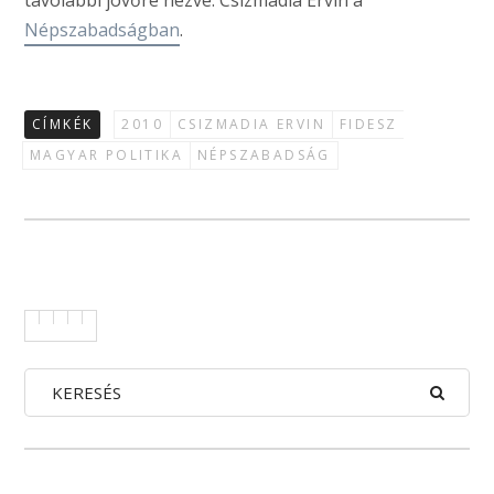
távolabbi jövőre nézve. Csizmadia Ervin a
Népszabadságban
.
CÍMKÉK
2010
CSIZMADIA ERVIN
FIDESZ
MAGYAR POLITIKA
NÉPSZABADSÁG