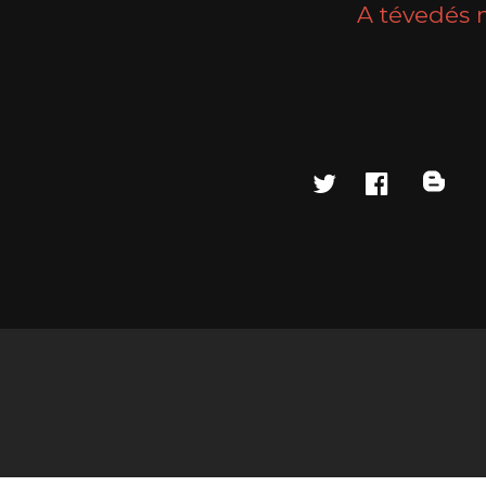
A tévedés 
twitter
faceboo
blo