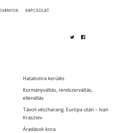
ADVÁNYOK
KAPCSOLAT
TWITTER
FACEBOOK
BLOG
LEGUTÓBBI BEJEGYZÉSEK
. 19.
Több mint jogállamiság
Hatalomra kerülés
Kormányváltás, rendszerváltás,
ellenállás
Távoli vészharang. Európa után – Ivan
Krasztev
Áradások kora