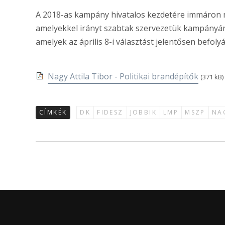
A 2018-as kampány hivatalos kezdetére immáron m
amelyekkel irányt szabtak szervezetük kampányán
amelyek az április 8-i választást jelentősen befol
Nagy Attila Tibor - Politikai brandépítők
(371 kB)
CÍMKÉK
DK
FIDESZ
JOBBIK
LMP
MSZP
NA