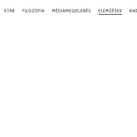
RY
STÁB
FILOZÓFIA
MÉDIAMEGJELENÉS
ELEMZÉSEK
KI
ATION
RANDÉPÍTŐK
2018. 02