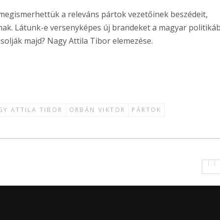
egismerhettük a releváns pártok vezetőinek beszédeit,
ak. Látunk-e versenyképes új brandeket a magyar politiká
yásolják majd? Nagy Attila Tibor elemezése.
GY ATTILA TIBOR
ORBÁN VIKTOR
PÁRTOK