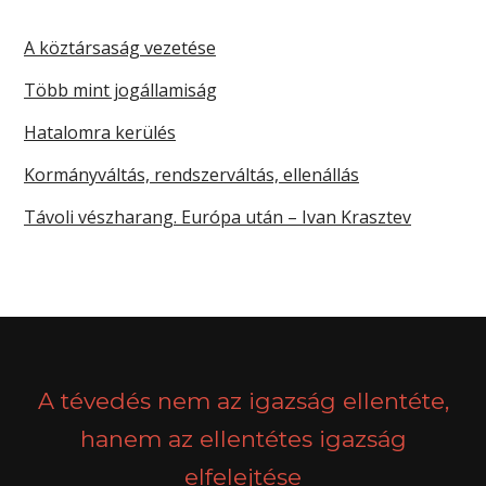
A köztársaság vezetése
Több mint jogállamiság
Hatalomra kerülés
Kormányváltás, rendszerváltás, ellenállás
Távoli vészharang. Európa után – Ivan Krasztev
A tévedés nem az igazság ellentéte,
hanem az ellentétes igazság
elfelejtése