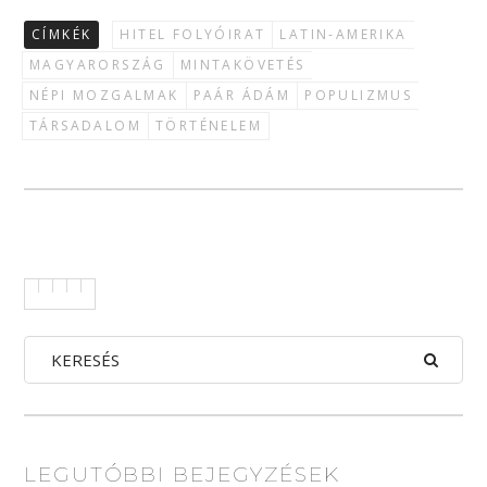
CÍMKÉK
HITEL FOLYÓIRAT
LATIN-AMERIKA
MAGYARORSZÁG
MINTAKÖVETÉS
NÉPI MOZGALMAK
PAÁR ÁDÁM
POPULIZMUS
TÁRSADALOM
TÖRTÉNELEM
LEGUTÓBBI BEJEGYZÉSEK