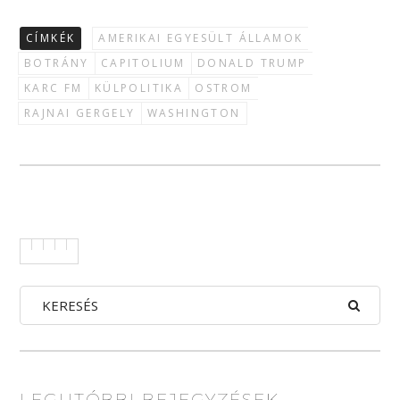
CÍMKÉK
AMERIKAI EGYESÜLT ÁLLAMOK
BOTRÁNY
CAPITOLIUM
DONALD TRUMP
KARC FM
KÜLPOLITIKA
OSTROM
RAJNAI GERGELY
WASHINGTON
LEGUTÓBBI BEJEGYZÉSEK