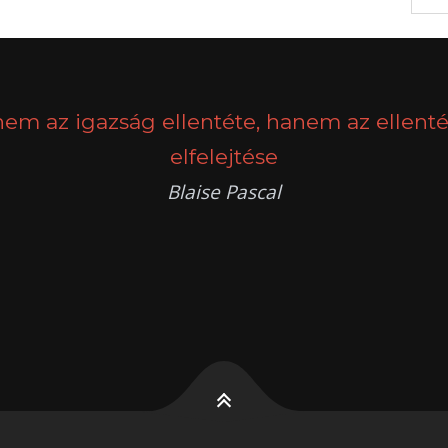
nem az igazság ellentéte, hanem az ellenté
elfelejtése
Blaise Pascal
k
g