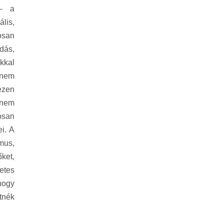
 – a
lis,
osan
dás,
kkal
g nem
ezen
 nem
osan
i. A
zmus,
ket,
etes
 hogy
tnék