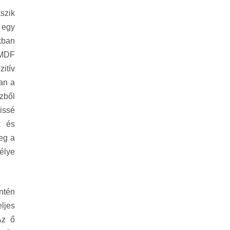
szik
k egy
okban
 MDF
itív
an a
zből
issé
k és
eg a
élye
ntén
ljes
Az ő