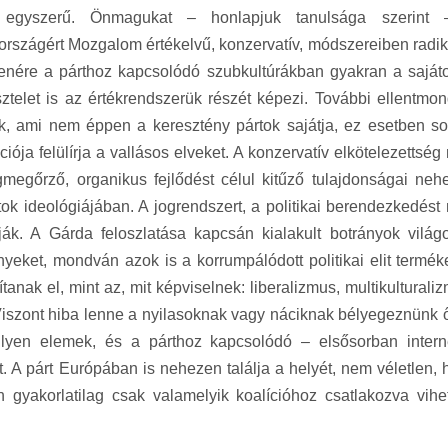
em egyszerű. Önmagukat – honlapjuk tanulsága szerint
szágért Mozgalom értékelvű, konzervatív, módszereiben radiká
llenére a párthoz kapcsolódó szubkultúrákban gyakran a saját
telet is az értékrendszerük részét képezi. További ellentmon
, ami nem éppen a keresztény pártok sajátja, ez esetben so
iója felülírja a vallásos elveket. A konzervatív elkötelezettsé
egőrző, organikus fejlődést célul kitűző tulajdonságai neh
ok ideológiájában. A jogrendszert, a politikai berendezkedést
ják. A Gárda feloszlatása kapcsán kialakult botrányok világ
eket, mondván azok is a korrumpálódott politikai elit terméke
anak el, mint az, mit képviselnek: liberalizmus, multikulturali
 Viszont hiba lenne a nyilasoknak vagy náciknak bélyegeznünk ő
lyen elemek, és a párthoz kapcsolódó – elsősorban intern
t. A párt Európában is nehezen találja a helyét, nem véletlen,
n gyakorlatilag csak valamelyik koalícióhoz csatlakozva vihe