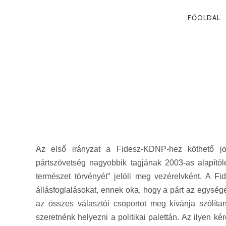
PRIMA
FŐOLDAL
NAVIG
REJTŐZKÖDŐ
2009. 09. 08.
Az első irányzat a Fidesz-KDNP-hez köthető jo
pártszövetség nagyobbik tagjának 2003-as alapítól
természet törvényét” jelöli meg vezérelvként. A Fi
állásfoglalásokat, ennek oka, hogy a párt az egysége
az összes választói csoportot meg kívánja szólítan
szeretnénk helyezni a politikai palettán. Az ilyen