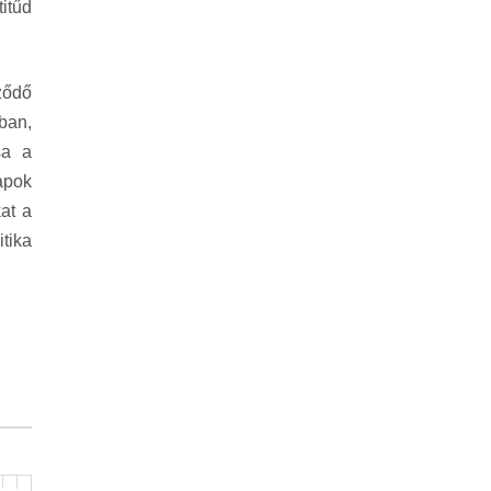
itűd
ződő
ban,
sa a
apok
at a
itika