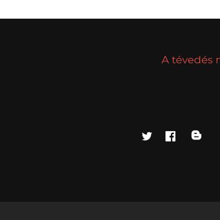
A tévedés 
twitter
faceboo
blo