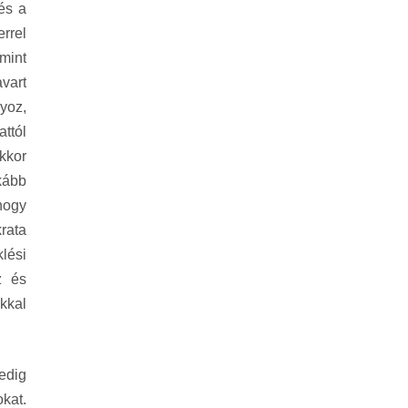
és a
rrel
 mint
avart
lyoz,
ttól
kkor
kább
hogy
rata
lési
z és
kkal
pedig
kat.