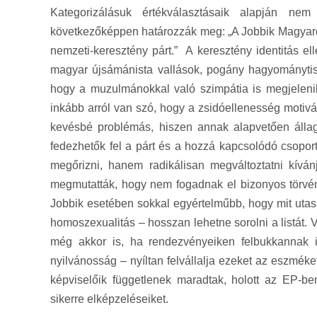
Kategorizálásuk értékválasztásaik alapján n
következőképpen határozzák meg: „A Jobbik Magyaror
nemzeti-keresztény párt.” A keresztény identitás e
magyar újsámánista vallások, pogány hagyománytisz
hogy a muzulmánokkal való szimpátia is megjelenik
inkább arról van szó, hogy a zsidóellenesség motivác
kevésbé problémás, hiszen annak alapvetően állagm
fedezhetők fel a párt és a hozzá kapcsolódó csoport
megőrizni, hanem radikálisan megváltoztatni kíván
megmutatták, hogy nem fogadnak el bizonyos törvény
Jobbik esetében sokkal egyértelműbb, hogy mit utasít
homoszexualitás – hosszan lehetne sorolni a listát.
még akkor is, ha rendezvényeiken felbukkannak i
nyilvánosság – nyíltan felvállalja ezeket az eszméke
képviselőik függetlenek maradtak, holott az EP-be
sikerre elképzeléseiket.