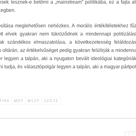
k lesznek-e betörni a „mainstream” politikába, ez a fajta att
zegben.
sítása meglehetősen nehézkes. A morális értékítéletekhez fű
ott elvek gyakran nem tükröződnek a mindennapi politizálás
mak szándékos elmaszatolása, a következetesség feláldozá
oltárán, az értékelvűséget pedig gyakran felülírják a mindenn
r legyen a talpán, aki a nyugaton bevált ideológiai kategóriák
 tudja, és választópolgár legyen a talpán, aki a magyar pártpol
TIKA
MDF
MSZP
SZDSZ