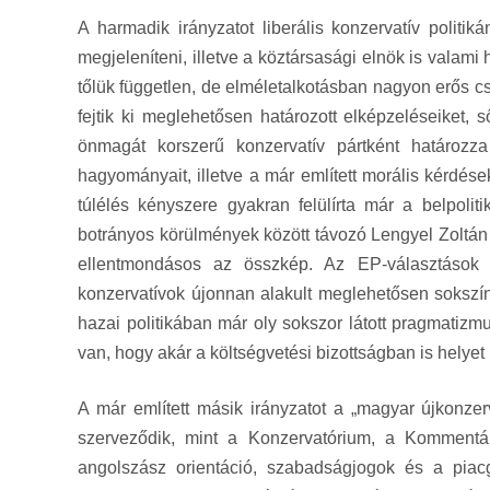
A harmadik irányzatot liberális konzervatív politi
megjeleníteni, illetve a köztársasági elnök is valam
tőlük független, de elméletalkotásban nagyon erős cs
fejtik ki meglehetősen határozott elképzeléseiket,
önmagát korszerű konzervatív pártként határozza
hagyományait, illetve a már említett morális kérdé
túlélés kényszere gyakran felülírta már a belpoli
botrányos körülmények között távozó Lengyel Zoltán
ellentmondásos az összkép. Az EP-választások 
konzervatívok újonnan alakult meglehetősen sokszín
hazai politikában már oly sokszor látott pragmati
van, hogy akár a költségvetési bizottságban is helyet
A már említett másik irányzatot a „magyar újkonzerv
szerveződik, mint a Konzervatórium, a Kommentár,
angolszász orientáció, szabadságjogok és a piacga