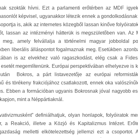
kának szokták hívni. Ezt a parlamenti erőtérben az MDF igyek
i hasonlót képvisel, ugyanakkor létezik ennek a gondolkodásna
oportja is, akik az internetes közegből lassan kinőve folyóirat
 sőt, lassan az intézményi hátterük is megszületőben van. Az
 meg, amely felvállalja a történelmi magyar jobboldal poz
sekben liberális álláspontot fogalmaznak meg. Esetükben azonb
tikában is az elvekhez való ragaszkodást, elég csak a Fides
 esetét megemlítenünk. Európai perspektívában elhelyezve is k
után Bokros, a párt listavezetője az európai reformistá
ű és törékeny frakciójához csatlakozott, ennek oka valószínűl
zmus. Ebben a formációban ugyanis Bokrosnak jóval nagyobb es
 kapjon, mint a Néppártiaknál.
ativizmusként” definiálhatjuk, olyan honlapok, folyóiratok me
 a Reakció, illetve a Közjó és Kapitalizmus Intézet. Erőte
zdaság melletti elkötelezettség jellemzi ezt a csoportot. 