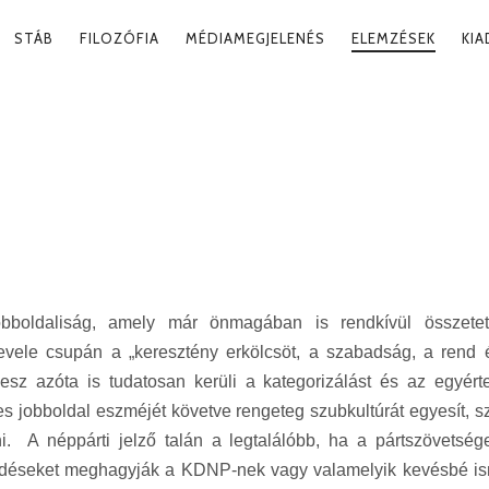
RY
STÁB
FILOZÓFIA
MÉDIAMEGJELENÉS
ELEMZÉSEK
KI
ATION
 IDEOLÓGIÁK
bboldaliság, amely már önmagában is rendkívül összetet
evele csupán a „keresztény erkölcsöt, a szabadság, a rend 
desz azóta is tudatosan kerüli a kategorizálást és az egyért
s jobboldal eszméjét követve rengeteg szubkultúrát egyesít, s
i. A néppárti jelző talán a legtalálóbb, ha a pártszövetsége
 kérdéseket meghagyják a KDNP-nek vagy valamelyik kevésbé is