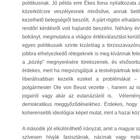
politikusnak. Jó példa erre Ékes Ilona nyilatkozat
közerkölcsre veszélyesnek minősítve, annak betil
kezelhető betegségről beszélt. A párt rögtön elhatáro
rendőri kérdésről volt hajlandó beszélni. Néhány évv
botrányt, megmutatva a világos értékválasztást kerülő
egyes politikusaik szinte kizárólag a törzsszavazón
jobbra elhelyezkedő rétegeknek is meg kívánnak fele
a „közép” megnyerésére törekszenek, és elsősorba
érdekes, mert ha megvizsgáljuk a testvérpártnak te
liberálisabban kezelik ezeket a problémákat –
polgármester Ole von Beust vezette -, hanem az is
jogairól vagy akár az eutanáziáról is. Vélemén
demokratikus meggyőződéseikhez. Érdekes, hogy 
koherensebb ideológiai képet mutat, mint a hazai k
A második jól elkülöníthető irányzat, amit a magyar s
szívesen hívják fasisztának, nácinak vagy nyi