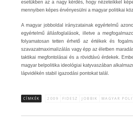
esetükben az a nagy kérdés, hogy nézeteikkel képese
mennyiben képes érvényesülni a magyar politikai kö
A magyar jobboldal irányzatainak egyértelmű azono
egyértelmű állásfoglalások, illetve a megfogalmaz
folyamatosan tetten érhető az értékek és fogal
szavazatmaximalizálás vagy épp az életben maradás 
taktikai megfontolásai és a rövidtávú érdekek. Embe
magyar belpolitika ideológiai katyvaszában alkalmazni
lápvidékén stabil igazodási pontokat talál.
CÍMKÉK
2009
FIDESZ
JOBBIK
MAGYAR POLI