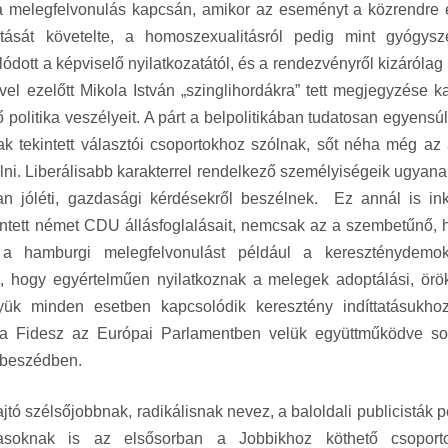
a a melegfelvonulás kapcsán, amikor az eseményt a közrendre 
tását követelte, a homoszexualitásról pedig mint gyógysze
lódott a képviselő nyilatkozatától, és a rendezvényről kizárólag
el ezelőtt Mikola István „szinglihordákra” tett megjegyzése k
 politika veszélyeit. A párt a belpolitikában tudatosan egyensú
ak tekintett választói csoportokhoz szólnak, sőt néha még az a
lni. Liberálisabb karakterrel rendelkező személyiségeik ugyana
n jóléti, gazdasági kérdésekről beszélnek. Ez annál is in
kintett német CDU állásfoglalásait, nemcsak az a szembetűnő, 
 a hamburgi melegfelvonulást például a kereszténydemok
, hogy egyértelműen nyilatkoznak a melegek adoptálási, örök
yük minden esetben kapcsolódik keresztény indíttatásukho
a Fidesz az Európai Parlamentben velük együttműködve so
özbeszédben.
ajtó szélsőjobbnak, radikálisnak nevez, a baloldali publicisták 
lasoknak is az elsősorban a Jobbikhoz köthető csoporto