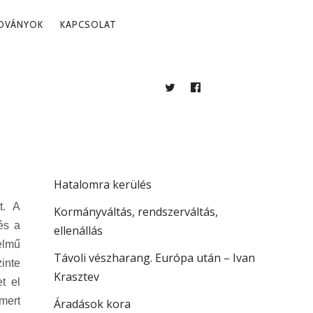
ADVÁNYOK
KAPCSOLAT
TWITTER
FACEBOOK
BLOG
LEGUTÓBBI BEJEGYZÉSEK
Több mint jogállamiság
Hatalomra kerülés
t. A
Kormányváltás, rendszerváltás,
és a
ellenállás
elmű
Távoli vészharang. Európa után – Ivan
zinte
Krasztev
t el
mert
Áradások kora