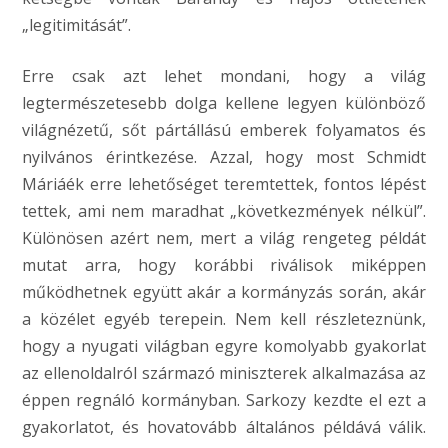
„legitimitását”.
Erre csak azt lehet mondani, hogy a világ
legtermészetesebb dolga kellene legyen különböző
világnézetű, sőt pártállású emberek folyamatos és
nyilvános érintkezése. Azzal, hogy most Schmidt
Máriáék erre lehetőséget teremtettek, fontos lépést
tettek, ami nem maradhat „következmények nélkül”.
Különösen azért nem, mert a világ rengeteg példát
mutat arra, hogy korábbi riválisok miképpen
működhetnek együtt akár a kormányzás során, akár
a közélet egyéb terepein. Nem kell részleteznünk,
hogy a nyugati világban egyre komolyabb gyakorlat
az ellenoldalról származó miniszterek alkalmazása az
éppen regnáló kormányban. Sarkozy kezdte el ezt a
gyakorlatot, és hovatovább általános példává válik.