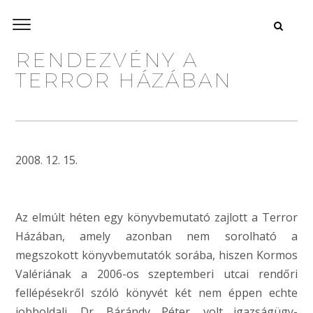
RENDEZVÉNY A
TERROR HÁZÁBAN
2008. 12. 15.
Az elmúlt héten egy könyvbemutató zajlott a Terror
Házában, amely azonban nem sorolható a
megszokott könyvbemutatók sorába, hiszen Kormos
Valériának a 2006-os szeptemberi utcai rendőri
fellépésekről szóló könyvét két nem éppen echte
jobboldali, Dr. Bárándy Péter, volt igazságügy-