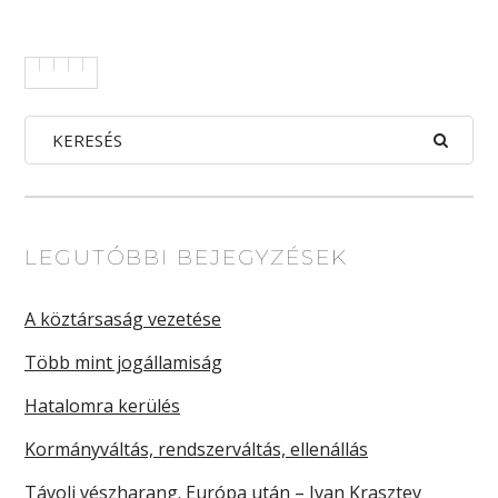
LEGUTÓBBI BEJEGYZÉSEK
A köztársaság vezetése
Több mint jogállamiság
Hatalomra kerülés
Kormányváltás, rendszerváltás, ellenállás
Távoli vészharang. Európa után – Ivan Krasztev