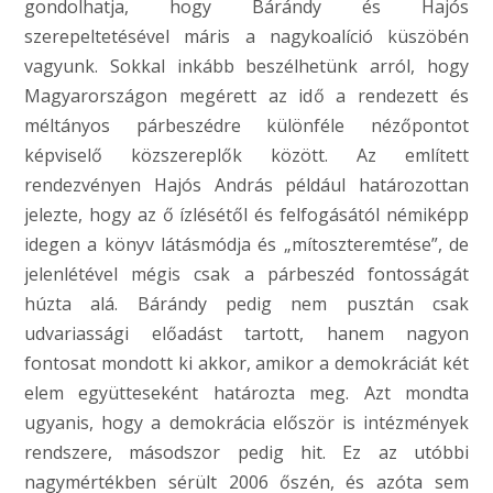
gondolhatja, hogy Bárándy és Hajós
szerepeltetésével máris a nagykoalíció küszöbén
vagyunk. Sokkal inkább beszélhetünk arról, hogy
Magyarországon megérett az idő a rendezett és
méltányos párbeszédre különféle nézőpontot
képviselő közszereplők között. Az említett
rendezvényen Hajós András például határozottan
jelezte, hogy az ő ízlésétől és felfogásától némiképp
idegen a könyv látásmódja és „mítoszteremtése”, de
jelenlétével mégis csak a párbeszéd fontosságát
húzta alá. Bárándy pedig nem pusztán csak
udvariassági előadást tartott, hanem nagyon
fontosat mondott ki akkor, amikor a demokráciát két
elem együtteseként határozta meg. Azt mondta
ugyanis, hogy a demokrácia először is intézmények
rendszere, másodszor pedig hit. Ez az utóbbi
nagymértékben sérült 2006 őszén, és azóta sem