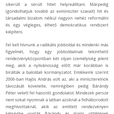
sikerült a sérült hitet helyreállítani. Márpedig
(gondolhatjuk tovább az exminiszter szavait) hit és
társadalmi bizalom nélkül nagyon nehéz reformálni
és egy végleges, élhető demokratikus rendszert
kiépíteni.
Fel kell hívnunk a radikális jobboldal és mindenki más
figyelmét, hogy egy jobboldalinak tekinthető
rendezvényközpontban két olyan személyiség jelent
meg, akik a nyilvánosság előtt már korábban is
bírálták a baloldali kormányzatot. Emlékeink szerint
2006-ban Hajós András volt az, aki a miniszterelnök
távozását követelte, nemrégiben pedig Bárándy
Péter vetett fel hasonló gondolatot. Mindezek persze
nem sokat nyomnak a latban azoknál a felháborodott
meghívottaknál, akik az említett rendezvényen
kétségbe vonták Bárándy és Hajós ottlétének