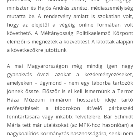
miniszter és Hajós András zenész, médiaszemélyiség
mutatta be. A rendezvény amiatt is szokatlan volt,
hogy az elejétől a végéig online formában volt
követhető. A Méltányosság Politikaelemző Központ
elemzői is megnézték a közvetítést. A látottak alapján
a következőkre jutottunk.
A mai Magyarországon még mindig igen nagy
gyanakvás övezi azokat a kezdeményezéseket,
amelyeken – úgymond – nem egy táborba tartozók
jönnek össze. Először is el kell ismernünk a Terror
Háza Múzeum immáron hosszabb ideje tartó
erőfeszítéseit a táborokon átívelő párbeszéd
fenntartására vagy inkább: felvételére. Bár Schmidt
Mária tett már utalásokat (az MPK-hoz hasonlóan) a
nagykoalíciós kormányzás hasznosságára, senki nem