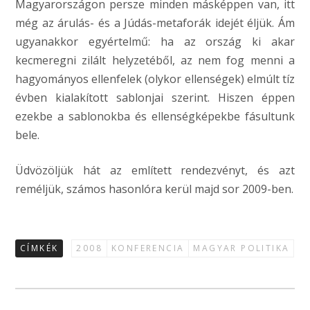
Magyarországon persze minden másképpen van, itt
még az árulás- és a Júdás-metaforák idejét éljük. Ám
ugyanakkor egyértelmű: ha az ország ki akar
kecmeregni zilált helyzetéből, az nem fog menni a
hagyományos ellenfelek (olykor ellenségek) elmúlt tíz
évben kialakított sablonjai szerint. Hiszen éppen
ezekbe a sablonokba és ellenségképekbe fásultunk
bele.
Üdvözöljük hát az említett rendezvényt, és azt
reméljük, számos hasonlóra kerül majd sor 2009-ben.
CÍMKÉK
2008
KONFERENCIA
MAGYAR POLITIKA