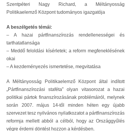
Szentpéteri Nagy Richard, a Méltányosság
Politikaelemző Központ tudományos igazgatója
A beszélgetés témái:
– A hazai pártfinanszírozás rendellenességei és
tarthatatlansága
– Meddő feloldási kísérletek; a reform megfeneklésének
okai
– A kezdeményezés ismertetése, megvitatása
A Méltányosság Politikaelemző Központ által indított
„Pártfinanszírozási staféta” olyan vitasorozat a hazai
politikai pártok finanszírozásának problémáiról, melynek
során 2007. május 14-től minden héten egy újabb
szervezet tesz nyilvános nyilatkozatot a pártfinanszírozás
reformja mellett abból a célból, hogy az Országgyűlés
végre érdemi döntést hozzon a kérdésben.