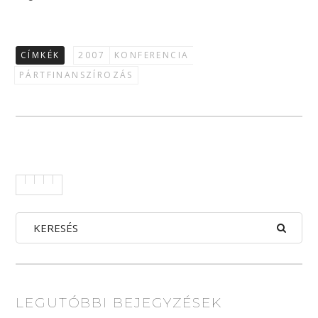
CÍMKÉK
2007
KONFERENCIA
PÁRTFINANSZÍROZÁS
LEGUTÓBBI BEJEGYZÉSEK