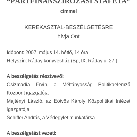
“PÁRTFINANSZÍROZÁSI STAFÉTA”
címmel
KEREKASZTAL-BESZÉLGETÉSRE
hívja Önt
Időpont: 2007. május 14. hétfő, 14 óra
Helyszín: Ráday könyvesház (Bp, IX. Ráday u. 27.)
A beszélgetés résztvevői:
Csizmadia Ervin, a Méltányosság Politikaelemző
Központ igazgatója
Majtényi László, az Eötvös Károly Közpolitikai Intézet
igazgatója
Schiffer András, a Védegylet munkatársa
A beszélgetést vezeti: