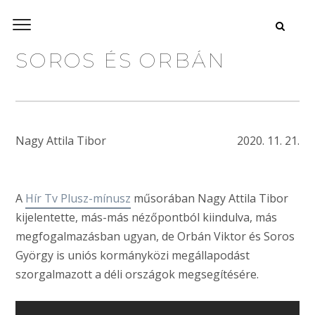
SOROS ÉS ORBÁN
Nagy Attila Tibor
2020. 11. 21.
A
Hír Tv Plusz-mínusz
műsorában Nagy Attila Tibor
kijelentette, más-más nézőpontból kiindulva, más
megfogalmazásban ugyan, de Orbán Viktor és Soros
György is uniós kormányközi megállapodást
szorgalmazott a déli országok megsegítésére.