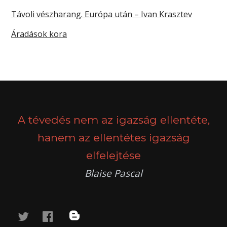
Távoli vészharang. Európa után – Ivan Krasztev
Áradások kora
A tévedés nem az igazság ellentéte,
hanem az ellentétes igazság
elfelejtése
Blaise Pascal
twitter
facebook
blog