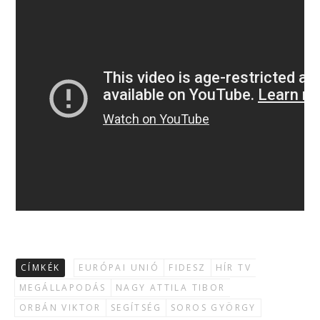
CÍMKÉK
EURÓPAI UNIÓ
FIDESZ
HÍR TV
MEGÁLLAPODÁS
NAGY ATTILA TIBOR
ORBÁN VIKTOR
SEGÍTSÉG
SOROS GYÖRGY