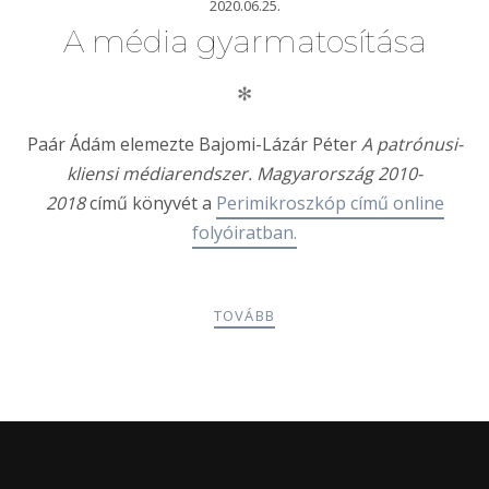
2020.06.25.
A média gyarmatosítása
✻
Paár Ádám elemezte Bajomi-Lázár Péter
A patrónusi-
kliensi médiarendszer. Magyarország 2010-
2018
című könyvét a
Perimikroszkóp című online
folyóiratban.
TOVÁBB
POSTS
PREV
NEXT
NAVIGATION