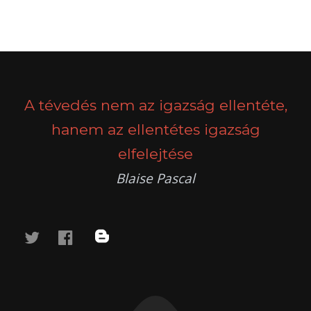
POSTS
PREV
NEXT
NAVIGATION
A tévedés nem az igazság ellentéte,
hanem az ellentétes igazság
elfelejtése
Blaise Pascal
twitter
facebook
blog