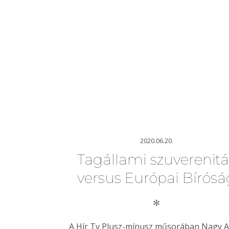
2020.06.20.
Tagállami szuverenitá
versus Európai Bírósá
✻
A Hír Tv Plusz-mínusz műsorában Nagy At