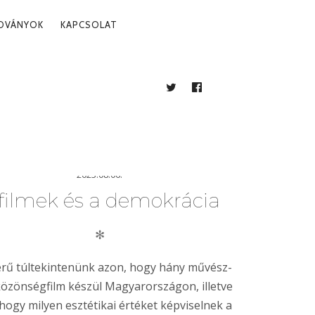
ADVÁNYOK
KAPCSOLAT
TWITTER
FACEBOOK
BLOG
2023.08.06.
filmek és a demokrácia
✻
erű túltekintenünk azon, hogy hány művész-
özönségfilm készül Magyarországon, illetve
hogy milyen esztétikai értéket képviselnek a