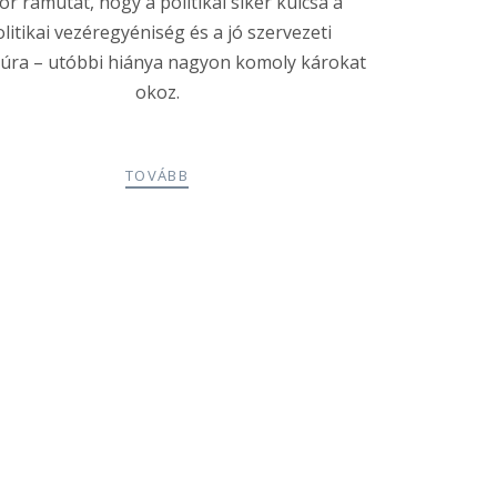
or rámutat, hogy a politikai siker kulcsa a
litikai vezéregyéniség és a jó szervezeti
túra – utóbbi hiánya nagyon komoly károkat
okoz.
TOVÁBB