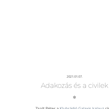
2021.01.07.
Adakozás és a civilek
✻
Zsolt Péter a
Klubrádió Galaxis kalauz
cí