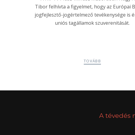
Tibor felhívta a figyelmet, hogy az Európai 
jogfejlesztő-jogértelmező tevékenysége is ér
uniós tagállamok szuverenitását.
TOVÁBB
POSTS
PREV
NAVIGATION
A tévedés 