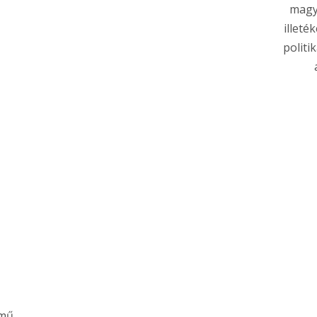
magy
illeté
politi
mű