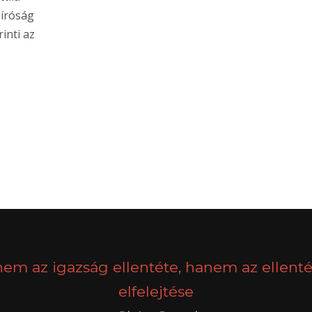
Bíróság
inti az
nem az igazság ellentéte, hanem az ellenté
elfelejtése