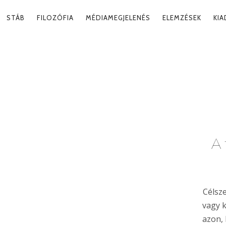
RY
STÁB
FILOZÓFIA
MÉDIAMEGJELENÉS
ELEMZÉSEK
KI
ATION
ZET
Tag
A 
Célsz
vagy k
azon, 