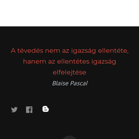
POSTS
PREV
NEXT
NAVIGATION
A tévedés nem az igazság ellentéte,
hanem az ellentétes igazság
elfelejtése
Blaise Pascal
twitter
facebook
blog