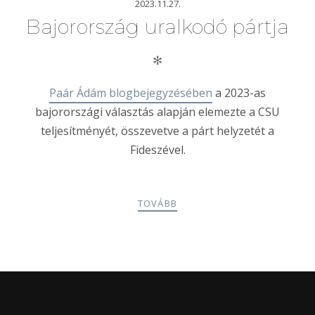
2023.11.27.
Bajorország uralkodó pártja
✻
Paár Ádám blogbejegyzésében
a 2023-as
bajorországi választás alapján elemezte a CSU
teljesítményét, összevetve a párt helyzetét a
Fideszével.
TOVÁBB
POSTS
PREV
NEXT
NAVIGATION