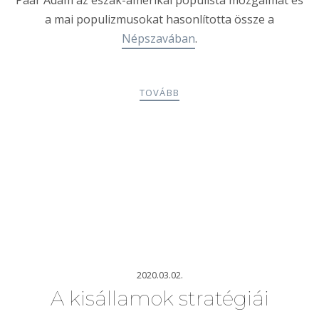
Paár Ádám az észak-amerikai populista mozgalmat és
a mai populizmusokat hasonlította össze a
Népszavában
.
TOVÁBB
2020.03.02.
A kisállamok stratégiái