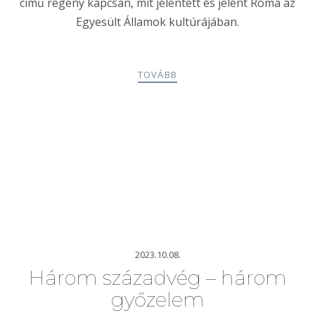
című regény kapcsán, mit jelentett és jelent Róma az
Egyesült Államok kultúrájában.
TOVÁBB
2023.10.08.
Három századvég – három
győzelem