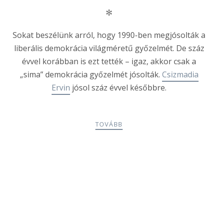
✻
Sokat beszélünk arról, hogy 1990-ben megjósolták a
liberális demokrácia világméretű győzelmét. De száz
évvel korábban is ezt tették – igaz, akkor csak a
„sima” demokrácia győzelmét jósolták.
Csizmadia
Ervin
jósol száz évvel későbbre.
TOVÁBB