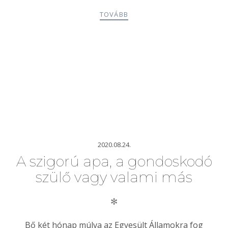
TOVÁBB
2020.08.24.
A szigorú apa, a gondoskodó
szülő vagy valami más
✻
Bő két hónap múlva az Egyesült Államokra fog