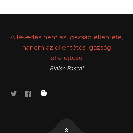
POSTS
PREV
NEXT
NAVIGATION
A tévedés nem az igazság ellentéte,
hanem az ellentétes igazság
elfelejtése
Blaise Pascal
twitter
facebook
blog