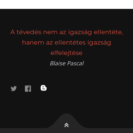
POSTS
PREV
NEXT
NAVIGATION
A tévedés nem az igazság ellentéte,
hanem az ellentétes igazság
elfelejtése
Blaise Pascal
twitter
facebook
blog