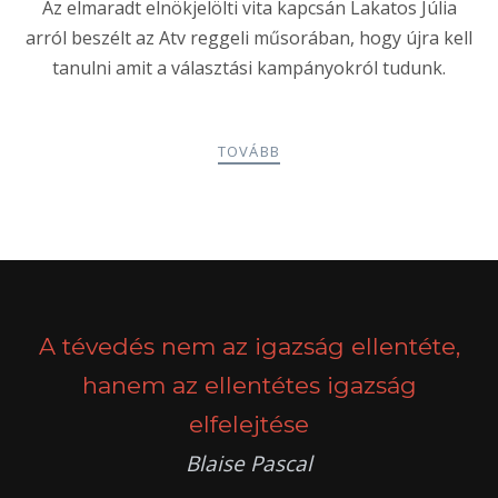
Az elmaradt elnökjelölti vita kapcsán Lakatos Júlia
arról beszélt az Atv reggeli műsorában, hogy újra kell
tanulni amit a választási kampányokról tudunk.
TOVÁBB
POSTS
PREV
NEXT
NAVIGATION
A tévedés nem az igazság ellentéte,
hanem az ellentétes igazság
elfelejtése
Blaise Pascal