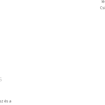
l
Cs
s
sz és a