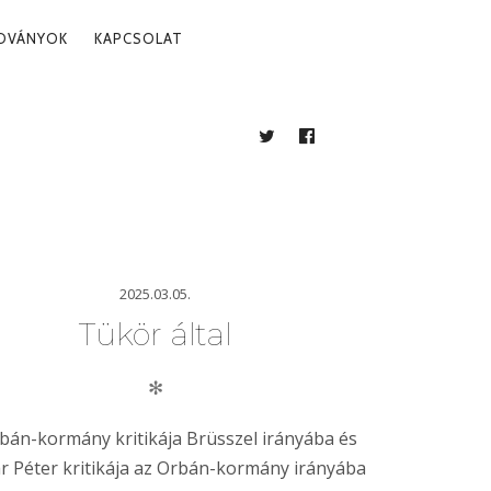
ADVÁNYOK
KAPCSOLAT
TWITTER
FACEBOOK
BLOG
2025.03.05.
Tükör által
✻
bán-kormány kritikája Brüsszel irányába és
 Péter kritikája az Orbán-kormány irányába