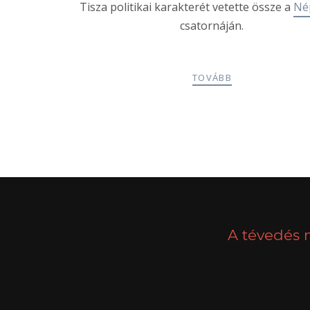
Tisza politikai karakterét vetette össze a
Né
csatornáján.
TOVÁBB
POSTS
PREV
NAVIGATION
A tévedés 