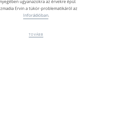
ényegében ugyanazokra az érvekre épül.
izmadia Ervin a tükör-problematikáról az
Inforádióban
.
TOVÁBB