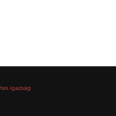
NEXT
tes igazság