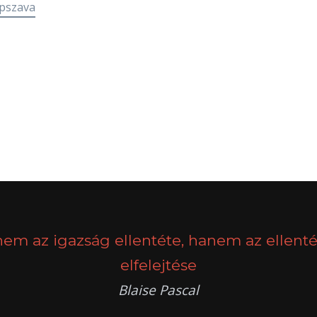
pszava
nem az igazság ellentéte, hanem az ellenté
elfelejtése
Blaise Pascal