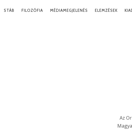
RY
STÁB
FILOZÓFIA
MÉDIAMEGJELENÉS
ELEMZÉSEK
KI
ATION
 BESZÉDEK
Tag
Az Or
Magyar