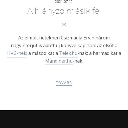
2021.07.12.
A hiányzó másik fél
✻
Az elmúlt hetekben Csizmadia Ervin három
nagyinterjút is adott új könyve kapcsán: az elsőt a
HVG-nek
; a másodikat a
Telex.hu
-nak; a harmadikat a
Mandiner.hu
-nak.
TOVÁBB
POSTS
PREV
NEXT
NAVIGATION