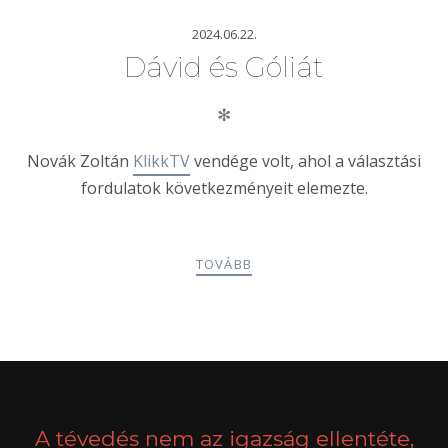
2024.06.22.
Dávid és Góliát
✻
Novák Zoltán
KlikkTV
vendége volt, ahol a választási
fordulatok következményeit elemezte.
TOVÁBB
POSTS
PREV
NEXT
NAVIGATION
A tévedés nem az igazság ellentéte,