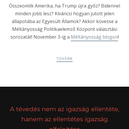
Összeomlik Amerika, ha Trump újra győz? Bidennel
minden jobb lesz? Kíváncsi hogyan jutott jelen
állapotába az Egyesült Államok? Akkor kövesse a
Méltányosság Politikaelemző Központ választási
sorozatát! November 3-ig a
Méltányosság blogon
!
TOVÁBB
POSTS
PREV
NEXT
NAVIGATION
A tévedés nem az igazság ellentéte,
hanem az ellentétes igazság