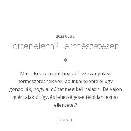
2022.06.30.
Történelem? Természetesen!
✻
Míg a
Fidesz a
múlthoz val
ó
visszanyúlást
term
é
szetesnek v
é
li,
politikai ellenfelei úgy
gondolják, hogy a múltat meg kell haladni. De vajon
mi
é
rt alakult így, és lehets
é
ges-e feloldani ezt az
ellent
é
tet?
TOVÁBB