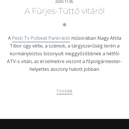
2020.11.05.
A Fürjes-Tüttő vitáról
✻
A
Pesti Tv Polbeat Pankráció
műsorában Nagy Attila
Tibor úgy vélte, a számok, a tárgyszerűség terén a
kormánybiztos bizonyult meggyőzőbbnek a hétfői
ATV-s vitán, az érzelmekre viszont a főpolgármester-
helyettes asszony hatott jobban.
TOVÁBB
POSTS
PREV
NEXT