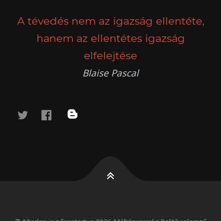
NAVIGATION
A tévedés nem az igazság ellentéte,
hanem az ellentétes igazság
elfelejtése
Blaise Pascal
twitter
facebook
blog