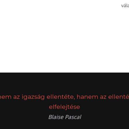
vál
nem az igazság ellentéte, hanem az ellenté
elfelejtése
Blaise Pascal