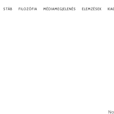
RY
STÁB
FILOZÓFIA
MÉDIAMEGJELENÉS
ELEMZÉSEK
KI
ATION
No