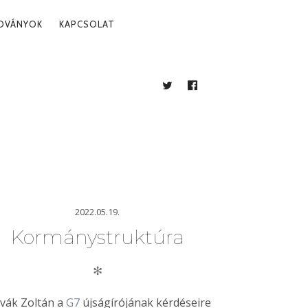
ADVÁNYOK
KAPCSOLAT
TWITTER
FACEBOOK
BLOG
2022.05.19.
Kormánystruktúra
✻
vák Zoltán a
G7
újságírójának kérdéseire