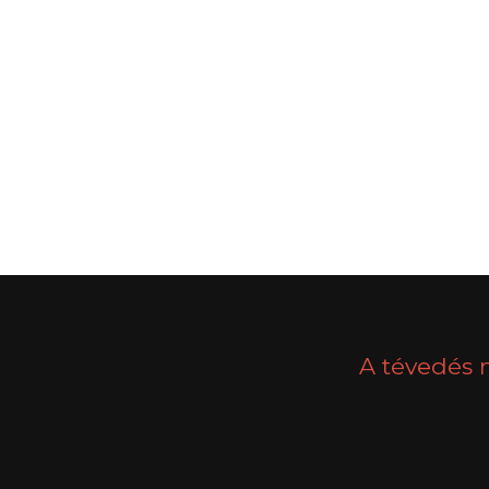
POSTS
PREV
NAVIGATION
A tévedés 