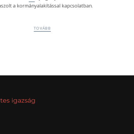
aszolt a kormányalakítással kapcsolatban.
TOVÁBB
NEXT
tes igazság