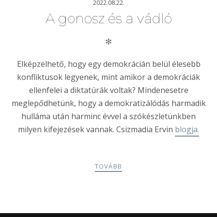
2022.08.22.
A gonosz és a vádló
✻
Elképzelhető, hogy egy demokrácián belül élesebb
konfliktusok legyenek, mint amikor a demokráciák
ellenfelei a diktatúrák voltak? Mindenesetre
meglepődhetünk, hogy a demokratizálódás harmadik
hulláma után harminc évvel a szókészletünkben
milyen kifejezések vannak. Csizmadia Ervin
blogja.
TOVÁBB