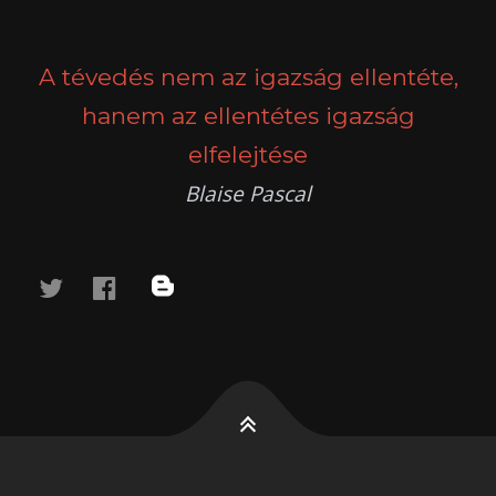
POSTS
PREV
NEXT
NAVIGATION
A tévedés nem az igazság ellentéte,
hanem az ellentétes igazság
elfelejtése
Blaise Pascal
twitter
facebook
blog