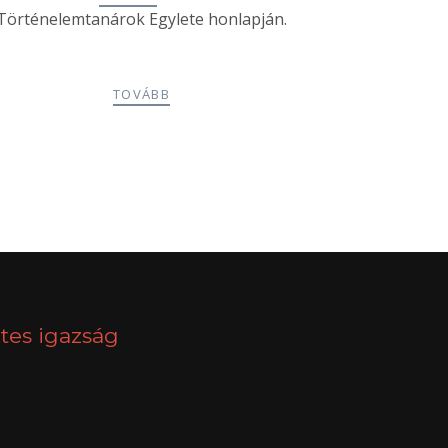
Történelemtanárok Egylete honlapján.
TOVÁBB
NEXT
tes igazság