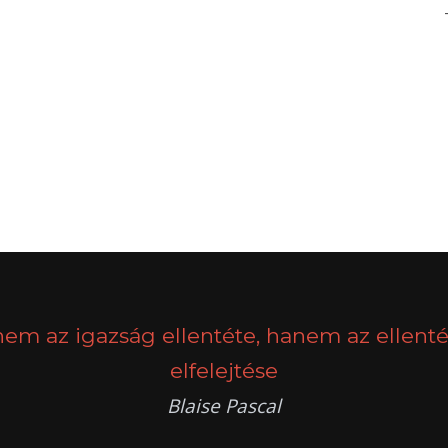
nem az igazság ellentéte, hanem az ellenté
elfelejtése
Blaise Pascal