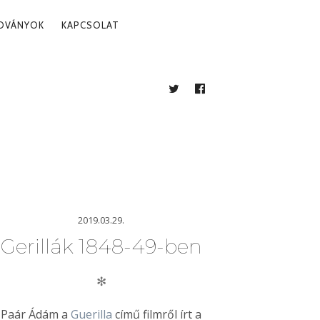
ADVÁNYOK
KAPCSOLAT
TWITTER
FACEBOOK
BLOG
2019.03.29.
Gerillák 1848-49-ben
✻
Paár Ádám a
Guerilla
című filmről írt a