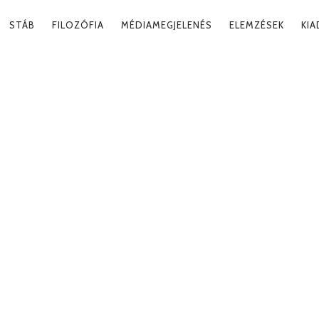
RY
STÁB
FILOZÓFIA
MÉDIAMEGJELENÉS
ELEMZÉSEK
KI
ATION