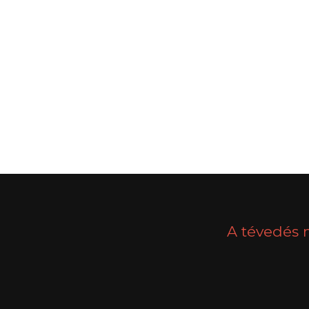
POSTS
PREV
NAVIGATION
A tévedés 