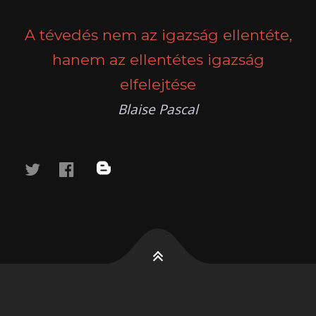
NAVIGATION
A tévedés nem az igazság ellentéte,
hanem az ellentétes igazság
elfelejtése
Blaise Pascal
twitter
facebook
blog