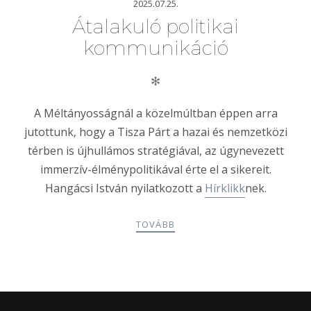
2025.07.25.
Átalakuló politikai
kommunikáció
✻
A Méltányosságnál a közelmúltban éppen arra
jutottunk, hogy a Tisza Párt a hazai és nemzetközi
térben is újhullámos stratégiával, az úgynevezett
immerzív-élménypolitikával érte el a sikereit.
Hangácsi István nyilatkozott a
Hírklikk
nek.
TOVÁBB
POSTS
PREV
NEXT