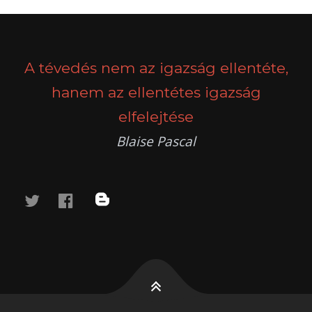
POSTS
PREV
NEXT
NAVIGATION
A tévedés nem az igazság ellentéte,
hanem az ellentétes igazság
elfelejtése
Blaise Pascal
twitter
facebook
blog