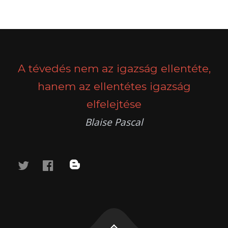
POSTS
PREV
NEXT
NAVIGATION
A tévedés nem az igazság ellentéte,
hanem az ellentétes igazság
elfelejtése
Blaise Pascal
twitter
facebook
blog