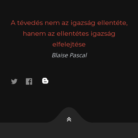
POSTS
PREV
NEXT
NAVIGATION
A tévedés nem az igazság ellentéte,
hanem az ellentétes igazság
elfelejtése
Blaise Pascal
twitter
facebook
blog