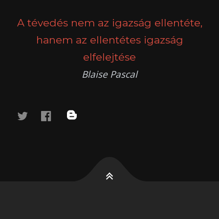
NAVIGATION
A tévedés nem az igazság ellentéte,
hanem az ellentétes igazság
elfelejtése
Blaise Pascal
twitter
facebook
blog