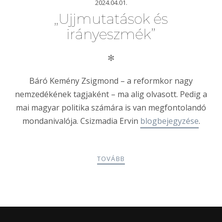
2024.04.01.
„Ujjmutatások és
irányeszmék”
✻
Báró Kemény Zsigmond – a reformkor nagy
nemzedékének tagjaként – ma alig olvasott. Pedig a
mai magyar politika számára is van megfontolandó
mondanivalója. Csizmadia Ervin
blogbejegyzése
.
TOVÁBB
POSTS
PREV
NEXT