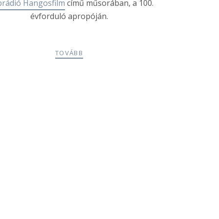
brádió Hangosfilm
című műsorában, a 100.
évforduló apropóján.
TOVÁBB