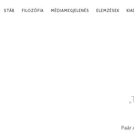
RY
STÁB
FILOZÓFIA
MÉDIAMEGJELENÉS
ELEMZÉSEK
KI
ATION
„
Paár 