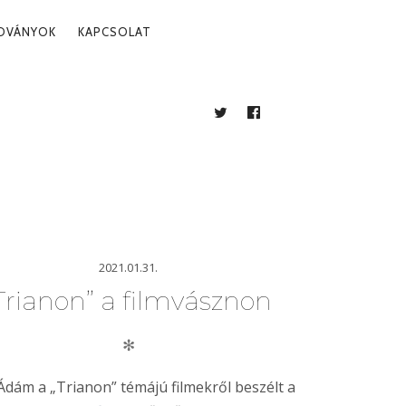
ADVÁNYOK
KAPCSOLAT
TWITTER
FACEBOOK
BLOG
2021.01.31.
Trianon” a filmvásznon
✻
Ádám a „Trianon” témájú filmekről beszélt a