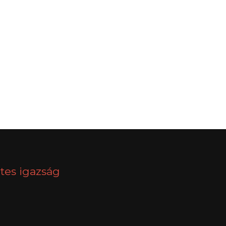
NEXT
tes igazság