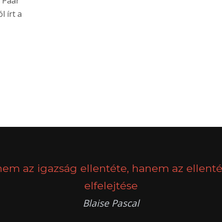
. Paár
 írt a
nem az igazság ellentéte, hanem az ellenté
elfelejtése
Blaise Pascal