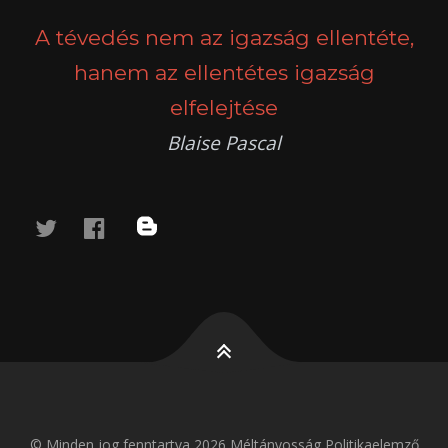
NAVIGATION
A tévedés nem az igazság ellentéte,
hanem az ellentétes igazság
elfelejtése
Blaise Pascal
twitter
facebook
blog
© Minden jog fenntartva 2026 Méltányosság Politikaelemző