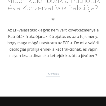
Miben különbözik a Patrióták
és a Konzervatívok frakciója?
✻
Az EP-választások egyik nem várt következménye a
Patrióták frakciójának létrejötte, és az a fejlemény,
hogy maga mögé utasította az ECR-t. De mi a valódi
ideológiai profilja ennek a két frakciónak, és vajon
milyen lesz a dinamika kettejük között a jövőben?
TOVÁBB
POSTS
PREV
NEXT