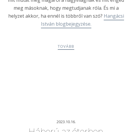
mit mutat meg magáról a nagyvilágnak és mit enged
meg másoknak, hogy megtudjanak róla. És mi a
helyzet akkor, ha ennél is többről van szó?
Hangácsi
István blogbejegyzése.
TOVÁBB
2023.10.16.
Háború az éterben