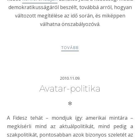
demokratikusságáról beszélt, továbbá arról, hogyan
változott megítélése az idő során, és miképpen
válhatna önszabályozóvá.
TOVÁBB
2010.11.09.
Avatar-politika
✻
A Fidesz tehát – mondjuk így: amerikai mintára –
megkísérli mind az aktuálpolitikát, mind pedig a
szakpolitikát, pontosabban azok bizonyos szeletét az