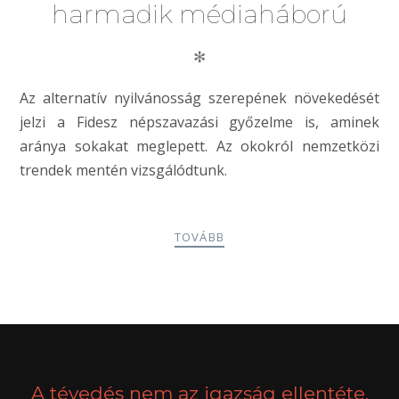
harmadik médiaháború
✻
Az alternatív nyilvánosság szerepének növekedését
jelzi a Fidesz népszavazási győzelme is, aminek
aránya sokakat meglepett. Az okokról nemzetközi
trendek mentén vizsgálódtunk.
TOVÁBB
POSTS
PREV
NEXT
NAVIGATION
A tévedés nem az igazság ellentéte,