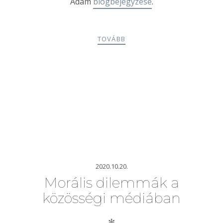
Ádám
blogbejegyzése
.
TOVÁBB
2020.10.20.
Morális dilemmák a
közösségi médiában
✻