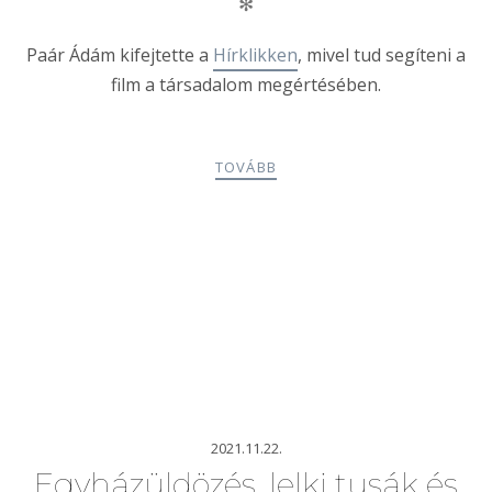
✻
Paár Ádám kifejtette a
Hírklikken
, mivel tud segíteni a
film a társadalom megértésében.
TOVÁBB
2021.11.22.
Egyházüldözés, lelki tusák és