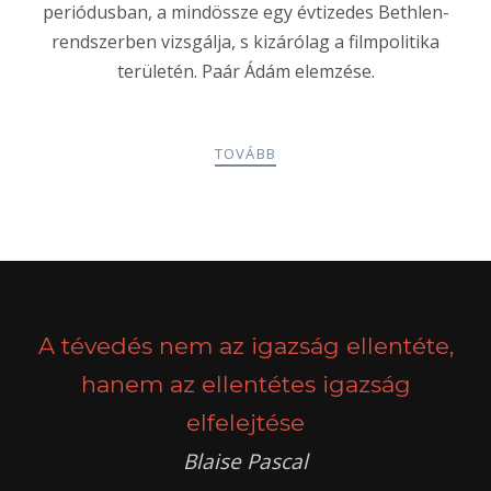
periódusban, a mindössze egy évtizedes Bethlen-
rendszerben vizsgálja, s kizárólag a filmpolitika
területén. Paár Ádám elemzése.
TOVÁBB
POSTS
PREV
NEXT
NAVIGATION
A tévedés nem az igazság ellentéte,
hanem az ellentétes igazság
elfelejtése
Blaise Pascal