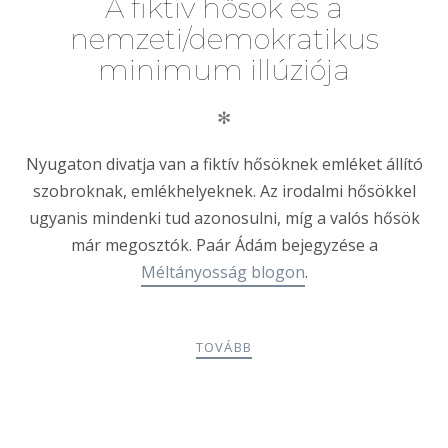
A fiktív hősök és a
nemzeti/demokratikus
minimum illúziója
✻
Nyugaton divatja van a fiktív hősöknek emléket állító
szobroknak, emlékhelyeknek. Az irodalmi hősökkel
ugyanis mindenki tud azonosulni, míg a valós hősök
már megosztók. Paár Ádám bejegyzése a
Méltányosság blogon
.
TOVÁBB