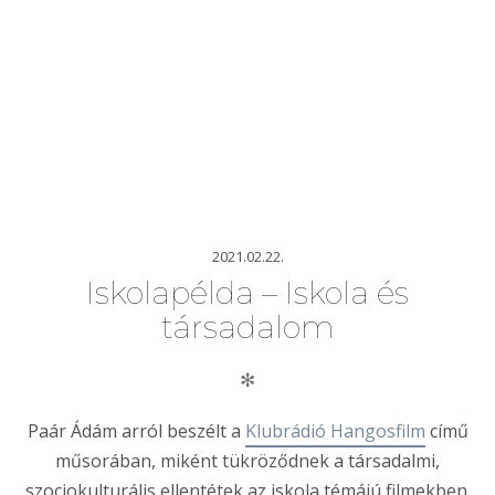
2021.02.22.
Iskolapélda – Iskola és
társadalom
✻
Paár Ádám arról beszélt a
Klubrádió Hangosfilm
című
műsorában, miként tükröződnek a társadalmi,
szociokulturális ellentétek az iskola témájú filmekben.