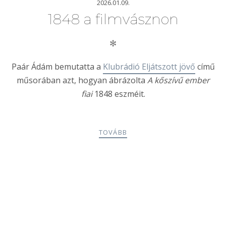
2026.01.09.
1848 a filmvásznon
✻
Paár Ádám bemutatta a
Klubrádió Eljátszott jövő
című
műsorában azt, hogyan ábrázolta
A kőszívű ember
fiai
1848 eszméit.
TOVÁBB