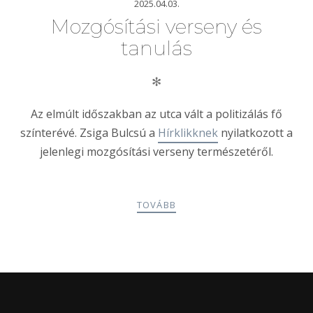
2025.04.03.
Mozgósítási verseny és
tanulás
✻
Az elmúlt időszakban az utca vált a politizálás fő
színterévé. Zsiga Bulcsú a
Hírklikknek
nyilatkozott a
jelenlegi mozgósítási verseny természetéről.
TOVÁBB
POSTS
PREV
NEXT
NAVIGATION