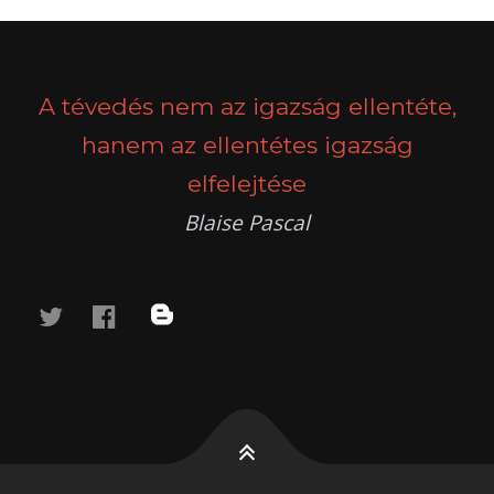
POSTS
PREV
NEXT
NAVIGATION
A tévedés nem az igazság ellentéte,
hanem az ellentétes igazság
elfelejtése
Blaise Pascal
twitter
facebook
blog