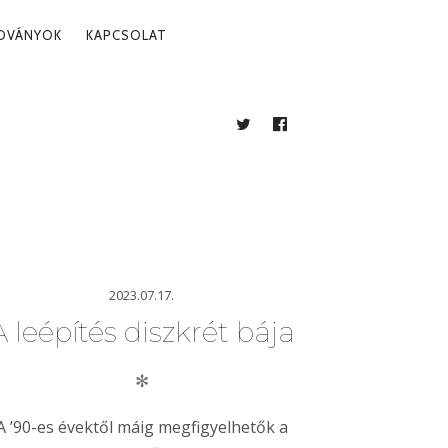
ADVÁNYOK
KAPCSOLAT
TWITTER
FACEBOOK
BLOG
2023.07.17.
A leépítés diszkrét bája
✻
A ’90-es évektől máig megfigyelhetők a