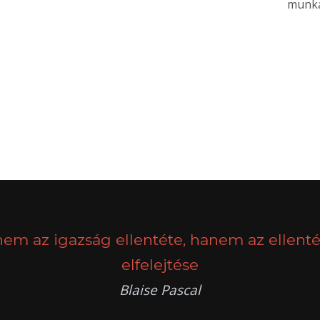
munkah
nem az igazság ellentéte, hanem az ellenté
elfelejtése
Blaise Pascal