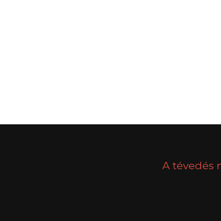
POSTS
PREV
NAVIGATION
A tévedés 