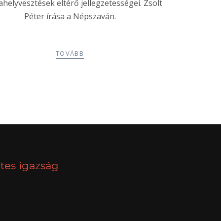
elyvesztések eltérő jellegzetességei. Zsolt
Péter írása a Népszaván.
TOVÁBB
NEXT
tes igazság