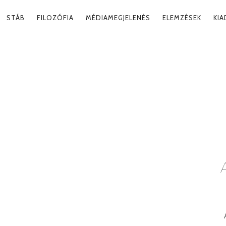
RY
STÁB
FILOZÓFIA
MÉDIAMEGJELENÉS
ELEMZÉSEK
KI
ATION
IAC
Tag