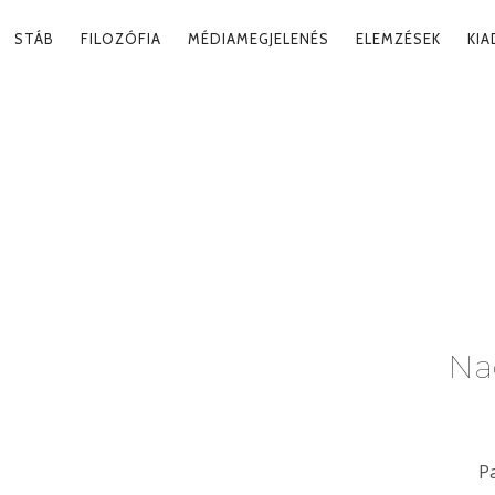
RY
STÁB
FILOZÓFIA
MÉDIAMEGJELENÉS
ELEMZÉSEK
KI
ATION
Na
P