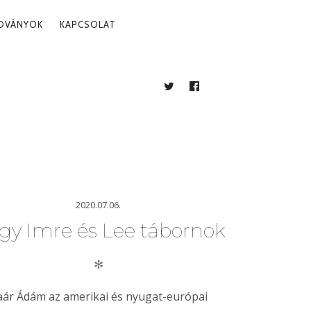
ADVÁNYOK
KAPCSOLAT
TWITTER
FACEBOOK
BLOG
2020.07.06.
gy Imre és Lee tábornok
✻
aár Ádám az amerikai és nyugat-európai