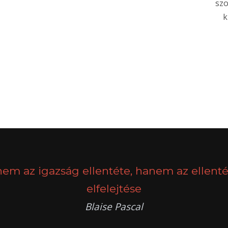
szo
k
nem az igazság ellentéte, hanem az ellenté
elfelejtése
Blaise Pascal