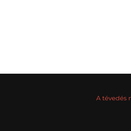
POSTS
PREV
NAVIGATION
A tévedés 