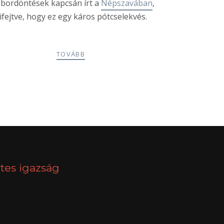
bordöntések kapcsán írt a
Népszavában
,
ifejtve, hogy ez egy káros pótcselekvés.
TOVÁBB
NEXT
tes igazság