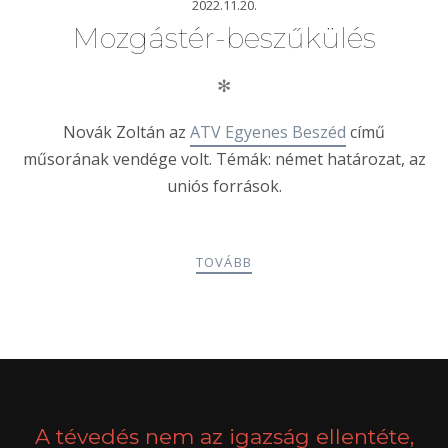
2022.11.20.
Mozgástér-beszűkülés
✻
Novák Zoltán az
ATV Egyenes Beszéd
című
műsorának vendége volt. Témák: német határozat, az
uniós források.
TOVÁBB
POSTS
PREV
NEXT
NAVIGATION
A tévedés nem az igazság ellentéte,