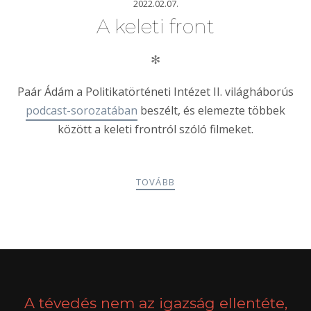
2022.02.07.
A keleti front
✻
Paár Ádám a Politikatörténeti Intézet II. világháborús
podcast-sorozatában
beszélt, és elemezte többek
között a keleti frontról szóló filmeket.
TOVÁBB
POSTS
PREV
NEXT
NAVIGATION
A tévedés nem az igazság ellentéte,