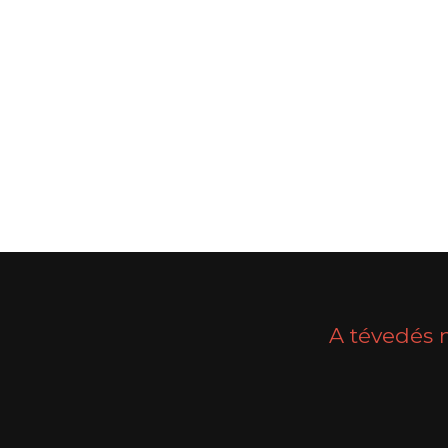
POSTS
PREV
NAVIGATION
A tévedés 