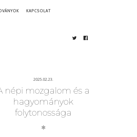
ADVÁNYOK
KAPCSOLAT
TWITTER
FACEBOOK
BLOG
2025.02.23.
A népi mozgalom és a
hagyományok
folytonossága
✻