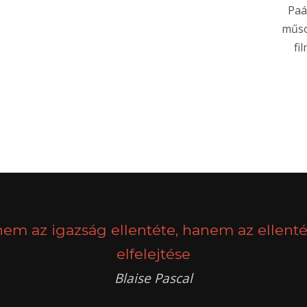
Paá
műso
fi
nem az igazság ellentéte, hanem az ellenté
elfelejtése
Blaise Pascal