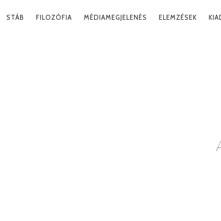
RY
STÁB
FILOZÓFIA
MÉDIAMEGJELENÉS
ELEMZÉSEK
KI
ATION
LOM
Tag