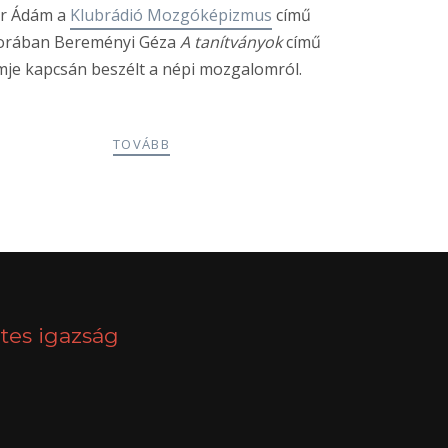
r Ádám a
Klubrádió Mozgóképizmus
című
rában Bereményi Géza
A tanítványok
című
lmje kapcsán beszélt a népi mozgalomról.
TOVÁBB
NEXT
tes igazság