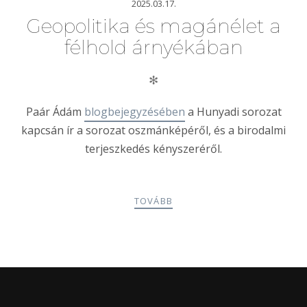
2025.03.17.
Geopolitika és magánélet a
félhold árnyékában
✻
Paár Ádám
blogbejegyzésében
a Hunyadi sorozat
kapcsán ír a sorozat oszmánképéről, és a birodalmi
terjeszkedés kényszeréről.
TOVÁBB
POSTS
PREV
NEXT
NAVIGATION