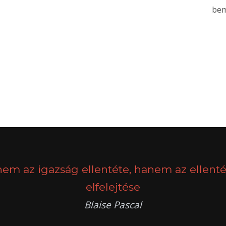
bem
nem az igazság ellentéte, hanem az ellenté
elfelejtése
Blaise Pascal