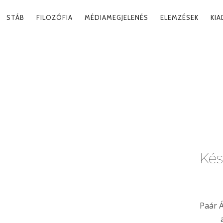
RY
STÁB
FILOZÓFIA
MÉDIAMEGJELENÉS
ELEMZÉSEK
KI
ATION
Tag
Kés
Paár 