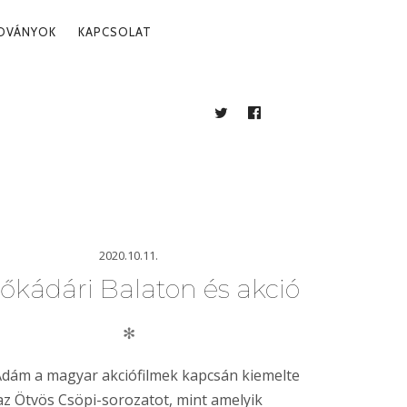
ADVÁNYOK
KAPCSOLAT
TWITTER
FACEBOOK
BLOG
2020.10.11.
őkádári Balaton és akció
✻
Ádám a magyar akciófilmek kapcsán kiemelte
az Ötvös Csöpi-sorozatot, mint amelyik