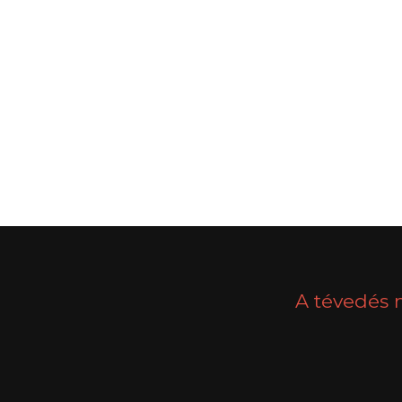
POSTS
PREV
NAVIGATION
A tévedés 