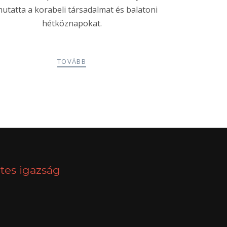
utatta a korabeli társadalmat és balatoni
hétköznapokat.
TOVÁBB
NEXT
tes igazság