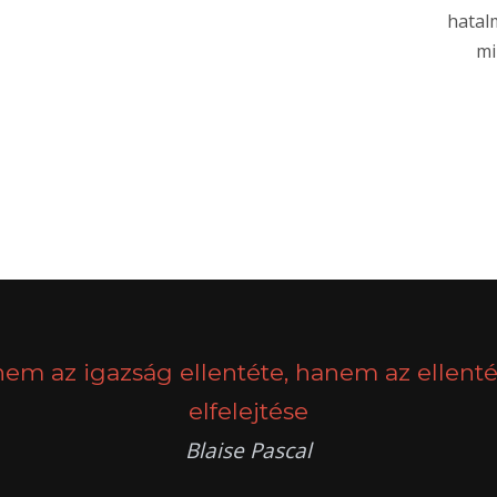
hatal
mi
nem az igazság ellentéte, hanem az ellenté
elfelejtése
Blaise Pascal