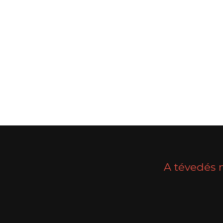
POSTS
PREV
NAVIGATION
A tévedés 