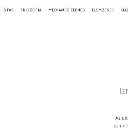
RY
STÁB
FILOZÓFIA
MÉDIAMEGJELENÉS
ELEMZÉSEK
KI
ATION
g
Is
Az uk
az uni