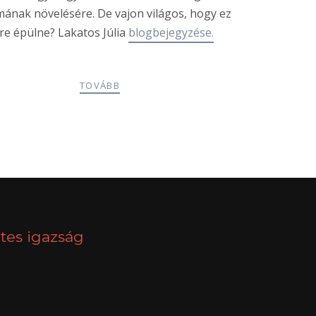
mának növelésére. De vajon világos, hogy ez
re épülne? Lakatos Júlia
blogbejegyzése.
TOVÁBB
NEXT
tes igazság