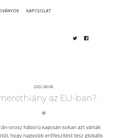
ADVÁNYOK
KAPCSOLAT
TWITTER
FACEBOOK
BLOG
2022.08.08.
merethiány az EU-ban?
✻
rán-orosz háború kapcsán sokan azt várták
ótól, hogy nagyobb erőfeszítést tesz globális